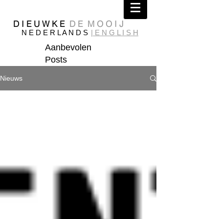
D I E U W K E
D E M O O I J
N E D E R L A N D S
| E N G L I S H
Aanbevolen
Posts
Nieuws